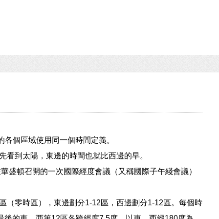
球上的各個區域使用同一個時間定義。
先看到太陽，東邊的時間也就比西邊的早。
年在華盛頓召開的一次國際經度會議（又稱國際子午綫會議）
（零時區），東邊劃分1-12區，西邊劃分1-12區。每個時
後的東、西第12區各跨經度7.5度，以東、西經180度為