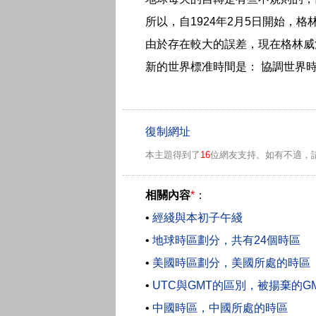
所以，自1924年2月5日開始，
由於存在較大的誤差，現在格林威
新的世界標准時間是： 協調世界時（UTC:
本主題得到了
16
位網友支持。如有不適，
相關內容
*
：
•
經綫與本初子午綫
•
地球時區劃分，共有24個時區
•
美國時區劃分，美國所處的時區
•
UTC與GMT的區別，被揚棄的G
•
中國時區，中國所處的時區