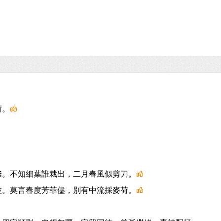
荷。
絛。不知細葉誰裁出，二月春風似剪刀。
波。莫言春度芳菲儘，別有中流採麥荷。