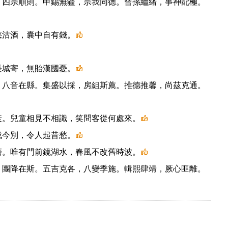
，四宗順則。申錫無疆，宗我同德。曾孫繼緒，事神配極。
愁沽酒，囊中自有錢。
長城寄，無貽漢國憂。
，八音在縣。集盛以採，房組斯薦。推德推馨，尚茲克通。
衰。兒童相見不相識，笑問客從何處來。
成今別，令人起昔愁。
磨。唯有門前鏡湖水，春風不改舊時波。
，團降在斯。五吉克各，八變季施。輯熙肆靖，厥心匪離。