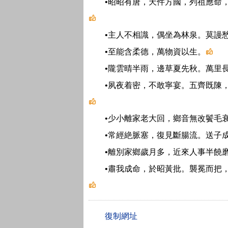
•昭昭有唐，天件方國，列祖應命
•主人不相識，偶坐為林泉。莫謾
•至能含柔德，萬物資以生。
•隴雲晴半雨，邊草夏先秋。萬里
•夙夜着密，不敢寧宴。五齊既陳
•少小離家老大回，鄉音無改鬢毛
•常經絶脈塞，復見斷腸流。送子
•離別家鄉歲月多，近來人事半饒
•肅我成命，於昭黃批。襲冕而把