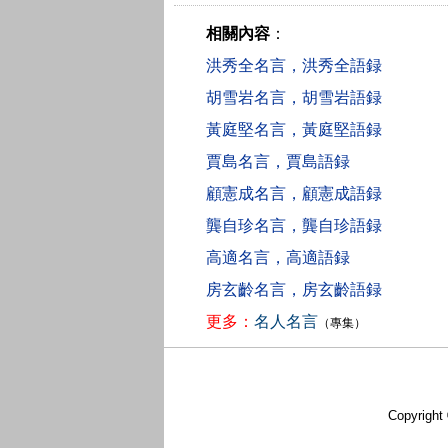
相關內容
：
洪秀全名言，洪秀全語録
胡雪岩名言，胡雪岩語録
黃庭堅名言，黃庭堅語録
賈島名言，賈島語録
顧憲成名言，顧憲成語録
龔自珍名言，龔自珍語録
高適名言，高適語録
房玄齡名言，房玄齡語録
更多：
名人名言
（專集）
Copyright