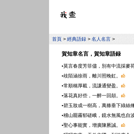
首頁
>
經典語録
>
名人名言
>
賀知章名言，賀知章語録
•莫言春度芳菲儘，別有中流採麥
•歧陌涵徐雨，離川照晚虹。
•常順稱厚載，流謙通變盈。
•落花真好些，一醉一回顛。
•碧玉妝成一樹高，萬條垂下綠絲
•稽山罷霧郁磋峨，鏡水無風也自
•聖心事能實，增廣陳厥誠。