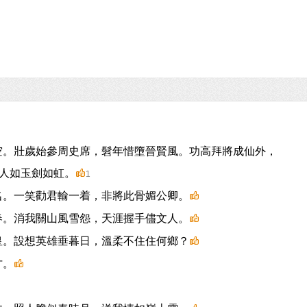
空。壯歲始參周史席，髫年惜墮晉賢風。功高拜將成仙外，
人如玉劍如虹。
1
名。一笑勸君輸一着，非將此骨媚公卿。
春。消我關山風雪怨，天涯握手儘文人。
皇。設想英雄垂暮日，溫柔不住住何鄉？
才。