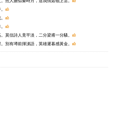
文。照人膽似秦時月，送我情如嶺上雲。
香。
花。
年。
高。莫信詩人竟平淡，二分梁甫一分騷。
深。別有墫前揮涕語，英雄遲暮感黃金。