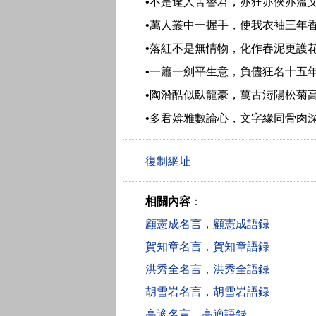
•不是逢人苦譽君，亦狂亦俠亦溫
•萬人叢中一握手，使我衣袖三年
•落紅不是無情物，化作春泥更護
•一簫一劍平生意，負儘狂名十五
•陶潛酷似臥龍豪，萬古潯陽松菊
•多君媕雅數論心，文字緣同骨肉
相關內容
：
顧憲成名言，顧憲成語録
賀知章名言，賀知章語録
洪秀全名言，洪秀全語録
胡雪岩名言，胡雪岩語録
高適名言，高適語録