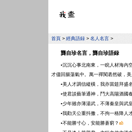
首頁
>
經典語録
>
名人名言
>
龔自珍名言，龔自珍語録
•沉沉心事北南東，一睨人材海內
才儘回腸蕩氣中。萬一禪闃砉然破，美
•美人才調信縱橫，我亦當筵拜盛
•使君談藝筆通神，鬥大高陽酒國
•少年雖亦薄湯武，不薄秦皇與武
•我勸天公重抖擻，不拘一格降人
•不能勝寸心，安能勝蒼窮？