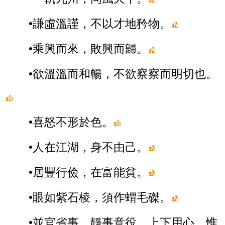
•謙虛溫謹，不以才地矜物。
•乘興而來，敗興而歸。
•欲溫溫而和暢，不欲察察而明切也。
•喜怒不形於色。
•人在江湖，身不由己。
•居豐行儉，在富能貧。
•眼如紫石棱，須作蝟毛磔。
•並官省事，靜事意役，上下用心，惟