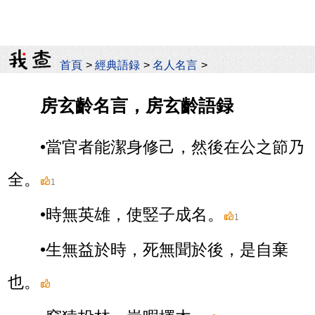
首頁
>
經典語録
>
名人名言
>
房玄齡名言，房玄齡語録
•當官者能潔身修己，然後在公之節乃
全。
1
•時無英雄，使竪子成名。
1
•生無益於時，死無聞於後，是自棄
也。