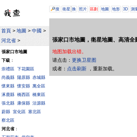
搜
衛星
換
照片
區劃
地圖
地形
3D
測
首頁
>
地圖
>
中國
>
張家口市地圖，衛星地圖、高清全
河北省
>
地图加载出错。
張家口市地圖
请点击：
更换卫星图
下級
：
或者：
点击刷新
，重新加载。
崇禮區
下花園區
尚義縣
陽原縣
赤城縣
懷來縣
懷安縣
萬全區
涿鹿縣
橋西區
橋東區
張北縣
康保縣
沽源縣
蔚縣
宣化區
塞北區
察北區
河北省
：