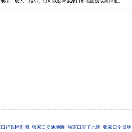
指拖移、放大、縮小。也可以點擊張家口市地圖獲取經緯度。
家口行政區劃圖
張家口交通地圖
張家口電子地圖
張家口全景地