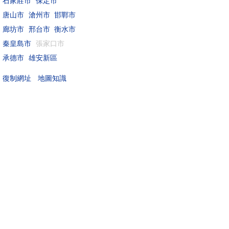
石家莊市
保定市
唐山市
滄州市
邯鄲市
廊坊市
邢台市
衡水市
秦皇島市
張家口市
承德市
雄安新區
地圖知識