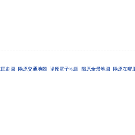
政區劃圖
陽原交通地圖
陽原電子地圖
陽原全景地圖
陽原在哪
我查網 chl.cn
聯系我們 報錯 提意見和建議