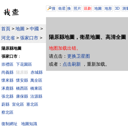
搜
衛星
換
照片
區劃
地圖
地形
3D
測
首頁
>
地圖
>
中國
>
陽原縣地圖，衛星地圖、高清全圖
河北省
>
張家口市
>
地图加载出错。
陽原縣地圖
请点击：
更换卫星图
張家口市
：
或者：
点击刷新
，重新加载。
崇禮區
下花園區
尚義縣
陽原縣
赤城縣
懷來縣
懷安縣
萬全區
涿鹿縣
橋西區
橋東區
張北縣
康保縣
沽源縣
蔚縣
宣化區
塞北區
察北區
地圖知識