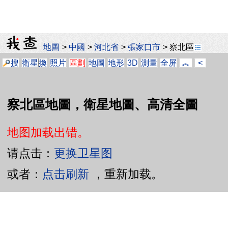
地圖
>
中國
>
河北省
>
張家口市
>
察北區
搜
衛星
換
照片
區劃
地圖
地形
3D
測量
全屏
︽
<
察北區地圖，衛星地圖、高清全圖
地图加载出错。
请点击：
更换卫星图
或者：
点击刷新
，重新加载。