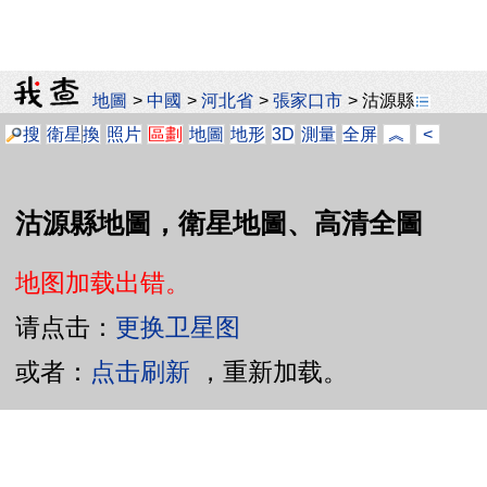
地圖
>
中國
>
河北省
>
張家口市
>
沽源縣
搜
衛星
換
照片
區劃
地圖
地形
3D
測量
全屏
︽
<
沽源縣地圖，衛星地圖、高清全圖
地图加载出错。
请点击：
更换卫星图
或者：
点击刷新
，重新加载。