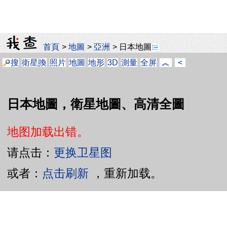
首頁
>
地圖
>
亞洲
>
日本地圖
搜
衛星
換
照片
地圖
地形
3D
測量
全屏
︽
<
日本地圖，衛星地圖、高清全圖
地图加载出错。
请点击：
更换卫星图
或者：
点击刷新
，重新加载。