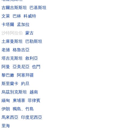
吉爾吉斯斯坦
巴基斯坦
文萊
巴林
科威特
卡塔爾
孟加拉
沙特阿拉伯
蒙古
土庫曼斯坦
巴勒斯坦
老撾
格魯吉亞
塔吉克斯坦
敘利亞
阿曼
亞美尼亞
也門
黎巴嫩
阿塞拜疆
斯里蘭卡
約旦
烏茲別克斯坦
越南
緬甸
柬埔寨
菲律賓
伊朗
獨島、竹島
馬來西亞
印度尼西亞
里海