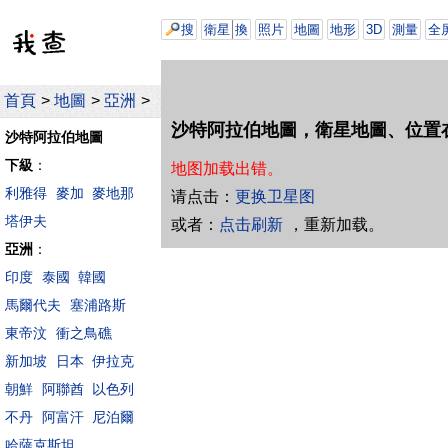
搜
衛星
換
照片
地圖
地形
3D
測量
全
首頁
>
地圖
>
亞洲
>
沙特阿拉伯地圖，衛星地圖、位置
沙特阿拉伯地圖
下級
：
地图加载出错。
利雅得
麥加
麥地那
请点击：
更换卫星图
塔伊夫
或者：
点击刷新
，重新加载。
亞洲
：
印度
泰國
韓國
馬爾代夫
塞浦路斯
東帝汶
衝之鳥礁
新加坡
日本
伊拉克
朝鮮
阿聯酋
以色列
不丹
阿富汗
尼泊爾
哈薩克斯坦