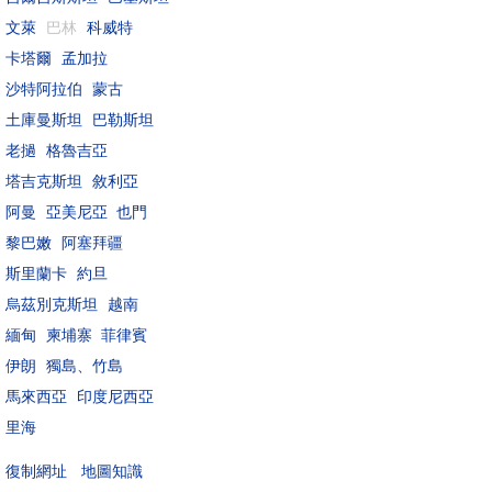
文萊
巴林
科威特
卡塔爾
孟加拉
沙特阿拉伯
蒙古
土庫曼斯坦
巴勒斯坦
老撾
格魯吉亞
塔吉克斯坦
敘利亞
阿曼
亞美尼亞
也門
黎巴嫩
阿塞拜疆
斯里蘭卡
約旦
烏茲別克斯坦
越南
緬甸
柬埔寨
菲律賓
伊朗
獨島、竹島
馬來西亞
印度尼西亞
里海
地圖知識