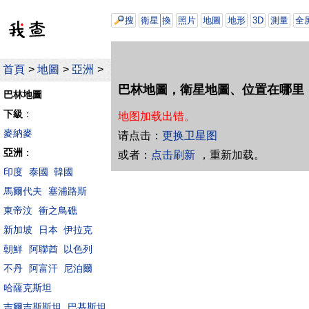
搜
衛星
換
照片
地圖
地形
3D
測量
全
首頁
>
地圖
>
亞洲
>
巴林地圖，衛星地圖、位置在哪里
巴林地圖
下級
：
地图加载出错。
麥納麥
请点击：
更换卫星图
亞洲
：
或者：
点击刷新
，重新加载。
印度
泰國
韓國
馬爾代夫
塞浦路斯
東帝汶
衝之鳥礁
新加坡
日本
伊拉克
朝鮮
阿聯酋
以色列
不丹
阿富汗
尼泊爾
哈薩克斯坦
吉爾吉斯斯坦
巴基斯坦