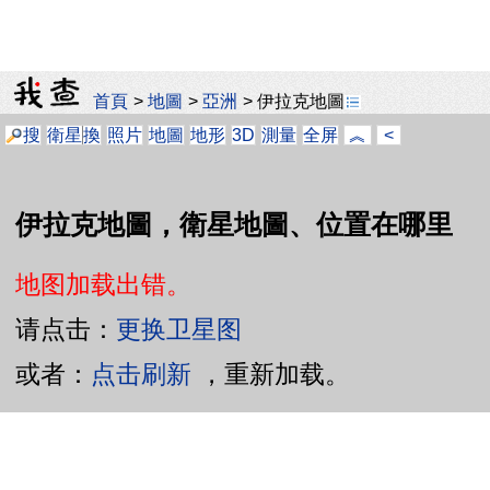
首頁
>
地圖
>
亞洲
>
伊拉克地圖
搜
衛星
換
照片
地圖
地形
3D
測量
全屏
︽
<
伊拉克地圖，衛星地圖、位置在哪里
地图加载出错。
请点击：
更换卫星图
或者：
点击刷新
，重新加载。