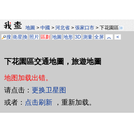
地圖
>
中國
>
河北省
>
張家口市
>
下花園區
搜
衛星
換
照片
區劃
地圖
地形
3D
測量
全屏
︽
<
下花園區交通地圖，旅遊地圖
地图加载出错。
请点击：
更换卫星图
或者：
点击刷新
，重新加载。