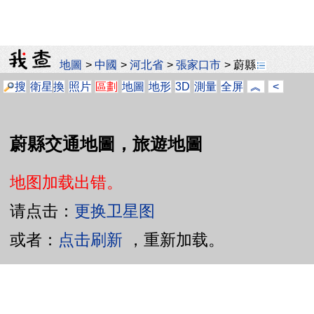
地圖
>
中國
>
河北省
>
張家口市
>
蔚縣
搜
衛星
換
照片
區劃
地圖
地形
3D
測量
全屏
︽
<
蔚縣交通地圖，旅遊地圖
地图加载出错。
请点击：
更换卫星图
或者：
点击刷新
，重新加载。