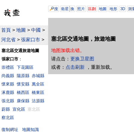
搜
衛星
換
照片
區劃
地圖
地形
3D
測
首頁
>
地圖
>
中國
>
塞北區交通地圖，旅遊地圖
河北省
>
張家口市
>
地图加载出错。
塞北區交通旅遊地圖
请点击：
更换卫星图
張家口市
：
或者：
点击刷新
，重新加载。
崇禮區
下花園區
尚義縣
陽原縣
赤城縣
懷來縣
懷安縣
萬全區
涿鹿縣
橋西區
橋東區
張北縣
康保縣
沽源縣
蔚縣
宣化區
塞北區
察北區
地圖知識