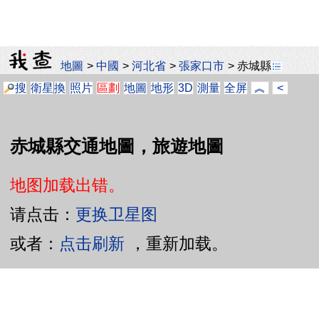
地圖
>
中國
>
河北省
>
張家口市
>
赤城縣
搜
衛星
換
照片
區劃
地圖
地形
3D
測量
全屏
︽
<
赤城縣交通地圖，旅遊地圖
地图加载出错。
请点击：
更换卫星图
或者：
点击刷新
，重新加载。