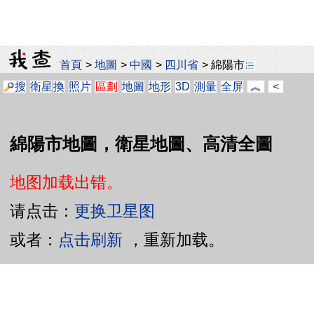
首頁
>
地圖
>
中國
>
四川省
>
綿陽市
搜
衛星
換
照片
區劃
地圖
地形
3D
測量
全屏
︽
<
綿陽市地圖，衛星地圖、高清全圖
地图加载出错。
请点击：
更换卫星图
或者：
点击刷新
，重新加载。