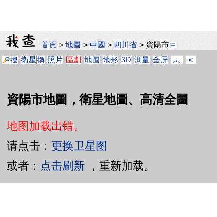
首頁
>
地圖
>
中國
>
四川省
>
資陽市
搜
衛星
換
照片
區劃
地圖
地形
3D
測量
全屏
︽
<
資陽市地圖，衛星地圖、高清全圖
地图加载出错。
请点击：
更换卫星图
或者：
点击刷新
，重新加载。