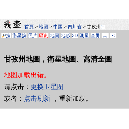
首頁
>
地圖
>
中國
>
四川省
>
甘孜州
搜
衛星
換
照片
區劃
地圖
地形
3D
測量
全屏
︽
<
甘孜州地圖，衛星地圖、高清全圖
地图加载出错。
请点击：
更换卫星图
或者：
点击刷新
，重新加载。