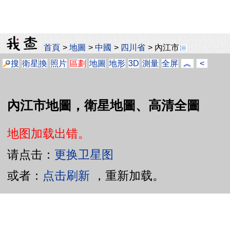
首頁
>
地圖
>
中國
>
四川省
>
內江市
搜
衛星
換
照片
區劃
地圖
地形
3D
測量
全屏
︽
<
內江市地圖，衛星地圖、高清全圖
地图加载出错。
请点击：
更换卫星图
或者：
点击刷新
，重新加载。