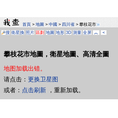
首頁
>
地圖
>
中國
>
四川省
>
攀枝花市
搜
衛星
換
照片
區劃
地圖
地形
3D
測量
全屏
︽
<
攀枝花市地圖，衛星地圖、高清全圖
地图加载出错。
请点击：
更换卫星图
或者：
点击刷新
，重新加载。