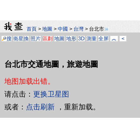
首頁
>
地圖
>
中國
>
台灣
>
台北市
搜
衛星
換
照片
區劃
地圖
地形
3D
測量
全屏
︽
<
台北市交通地圖，旅遊地圖
地图加载出错。
请点击：
更换卫星图
或者：
点击刷新
，重新加载。