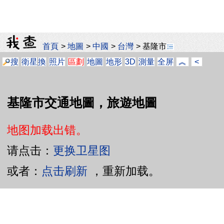
首頁
>
地圖
>
中國
>
台灣
>
基隆市
搜
衛星
換
照片
區劃
地圖
地形
3D
測量
全屏
︽
<
基隆市交通地圖，旅遊地圖
地图加载出错。
请点击：
更换卫星图
或者：
点击刷新
，重新加载。