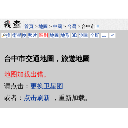
首頁
>
地圖
>
中國
>
台灣
>
台中市
搜
衛星
換
照片
區劃
地圖
地形
3D
測量
全屏
︽
<
台中市交通地圖，旅遊地圖
地图加载出错。
请点击：
更换卫星图
或者：
点击刷新
，重新加载。