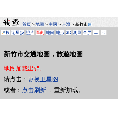
首頁
>
地圖
>
中國
>
台灣
>
新竹市
搜
衛星
換
照片
區劃
地圖
地形
3D
測量
全屏
︽
<
新竹市交通地圖，旅遊地圖
地图加载出错。
请点击：
更换卫星图
或者：
点击刷新
，重新加载。