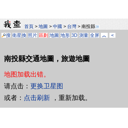
首頁
>
地圖
>
中國
>
台灣
>
南投縣
搜
衛星
換
照片
區劃
地圖
地形
3D
測量
全屏
︽
<
南投縣交通地圖，旅遊地圖
地图加载出错。
请点击：
更换卫星图
或者：
点击刷新
，重新加载。