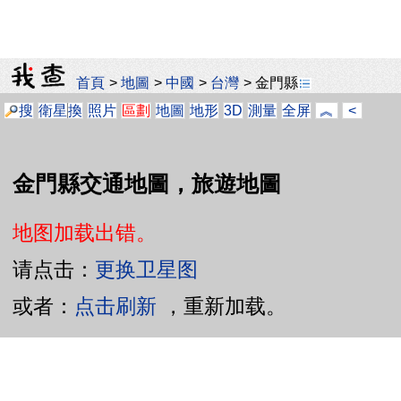
首頁
>
地圖
>
中國
>
台灣
>
金門縣
搜
衛星
換
照片
區劃
地圖
地形
3D
測量
全屏
︽
<
金門縣交通地圖，旅遊地圖
地图加载出错。
请点击：
更换卫星图
或者：
点击刷新
，重新加载。