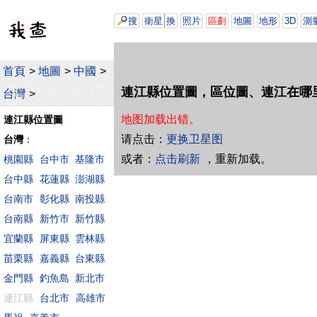
搜
衛星
換
照片
區劃
地圖
地形
3D
測
首頁
>
地圖
>
中國
>
連江縣位置圖，區位圖、連江在哪
台灣
>
地图加载出错。
連江縣位置圖
请点击：
更换卫星图
台灣
：
或者：
点击刷新
，重新加载。
桃園縣
台中市
基隆市
台中縣
花蓮縣
澎湖縣
台南市
彰化縣
南投縣
台南縣
新竹市
新竹縣
宜蘭縣
屏東縣
雲林縣
苗栗縣
嘉義縣
台東縣
金門縣
釣魚島
新北市
連江縣
台北市
高雄市