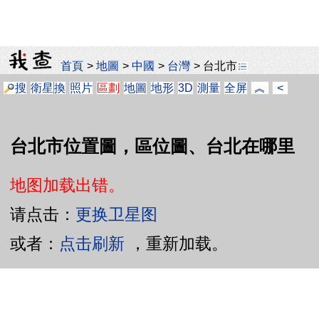
首頁
>
地圖
>
中國
>
台灣
>
台北市
搜
衛星
換
照片
區劃
地圖
地形
3D
測量
全屏
︽
<
台北市位置圖，區位圖、台北在哪里
地图加载出错。
请点击：
更换卫星图
或者：
点击刷新
，重新加载。