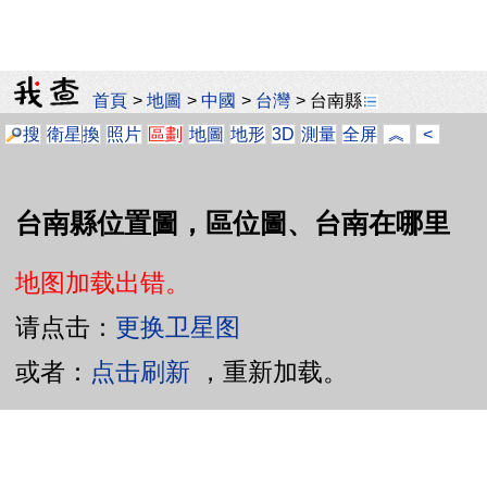
首頁
>
地圖
>
中國
>
台灣
>
台南縣
搜
衛星
換
照片
區劃
地圖
地形
3D
測量
全屏
︽
<
台南縣位置圖，區位圖、台南在哪里
地图加载出错。
请点击：
更换卫星图
或者：
点击刷新
，重新加载。