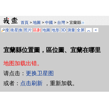
首頁
>
地圖
>
中國
>
台灣
>
宜蘭縣
搜
衛星
換
照片
區劃
地圖
地形
3D
測量
全屏
︽
<
宜蘭縣位置圖，區位圖、宜蘭在哪里
地图加载出错。
请点击：
更换卫星图
或者：
点击刷新
，重新加载。