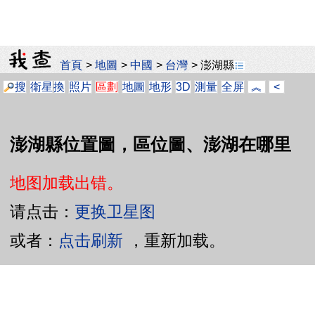
首頁
>
地圖
>
中國
>
台灣
>
澎湖縣
搜
衛星
換
照片
區劃
地圖
地形
3D
測量
全屏
︽
<
澎湖縣位置圖，區位圖、澎湖在哪里
地图加载出错。
请点击：
更换卫星图
或者：
点击刷新
，重新加载。